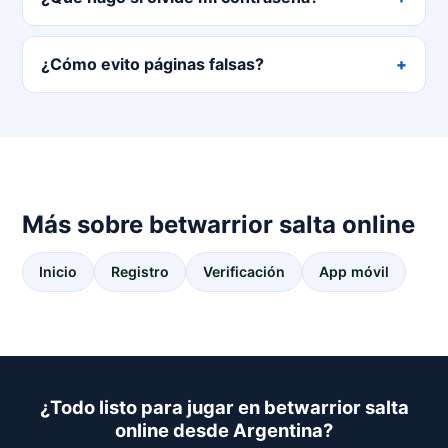
¿Cómo evito páginas falsas?
Más sobre betwarrior salta online
Inicio
Registro
Verificación
App móvil
¿Todo listo para jugar en betwarrior salta
online desde Argentina?