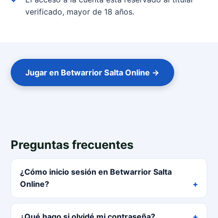
verificado, mayor de 18 años.
Jugar en Betwarrior Salta Online →
Preguntas frecuentes
¿Cómo inicio sesión en Betwarrior Salta
Online?
¿Qué hago si olvidé mi contraseña?