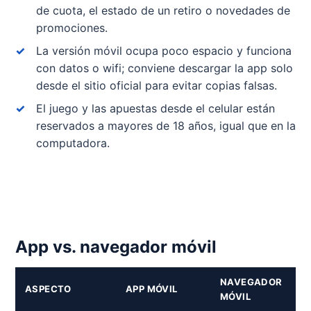
de cuota, el estado de un retiro o novedades de
promociones.
La versión móvil ocupa poco espacio y funciona
con datos o wifi; conviene descargar la app solo
desde el sitio oficial para evitar copias falsas.
El juego y las apuestas desde el celular están
reservados a mayores de 18 años, igual que en la
computadora.
App vs. navegador móvil
NAVEGADOR
ASPECTO
APP MÓVIL
MÓVIL