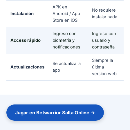
APK en
No requiere
Instalación
Android / App
instalar nada
Store en iOS
Ingreso con
Ingreso con
Acceso rápido
biometría y
usuario y
notificaciones
contraseña
Siempre la
Se actualiza la
Actualizaciones
última
app
versión web
Jugar en Betwarrior Salta Online →